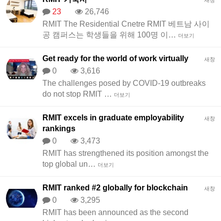
새창
23
26,746
RMIT The Residential Cnetre RMIT 베트남 사이
공 캠퍼스는 학생들을 위해 100명 이…
더보기
Get ready for the world of work virtually
새창
0
3,616
The challenges posed by COVID-19 outbreaks
do not stop RMIT …
더보기
RMIT excels in graduate employability
새창
rankings
0
3,473
RMIT has strengthened its position amongst the
top global un…
더보기
RMIT ranked #2 globally for blockchain
새창
0
3,295
RMIT has been announced as the second