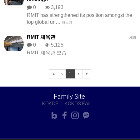
0
3,193
RMIT has strengthened its position amongst the
top global un…
더보기
RMIT 체육관
새창
0
5,125
RMIT 체육관 모습
1
Family Site
KOKOS
KOKOS Fair