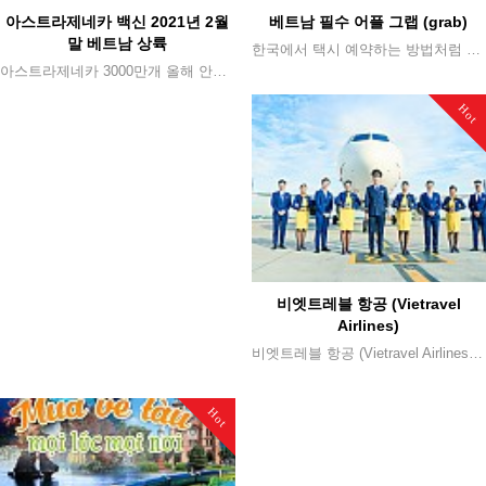
아스트라제네카 백신 2021년 2월
베트남 필수 어플 그랩 (grab)
말 베트남 상륙
한국에서 택시 예약하는 방법처럼 그랩을 통해 택시, 오토바이를 이용하실 수 있습니다. ✔ 그랩 사이트 : https://www.grab.com/sg/brand-story/
아스트라제네카 3000만개 올해 안에 공급, 화이자 비롯 러시아 백신도 협상 중 베트남 보건당국이 코로나19 백신 공급 방안을 공개했다. 지난 4일 보건부 쯔엉꾸억끄엉(Trương Quốc Cường) 차관은 하노이에서 열린 정례 브리핑에서 올해 안에 영국의 제약회사 아스트라제네카와 옥스퍼드대학이 공동 개발한 코로나 백신 3000만개를 베트남에 공급할 것이라고 밝혔다. 이 같은 양이면 1인당 2회 접종을 기본으로 1500만명이 백신을 맞을 수 있다. 참고로 아스트라제네카-옥스포드 백신은 한국에도 다음달부터 2000만개가 순차적으로 들어갈 예정이다. 쯔엉꾸억끄엉 차관은 해당 백신에 대해 다른 백신에 비해 5~7달러(USD)선으로 저렴하며 초저온이 아닌, 섭씨 2도~8도 사이의 냉장 보관도 가능해 다루기 쉽다고 설명했다. 이날 당국은 아스트라제네카-옥스퍼드 백신을 포함해 총 4종의 백신에 대한 계약을 진행 중이라고 공개했다. 미국의 화이자, 러시아의 스푸트니크V, 그리고 제조사 비공개인 중국산 백신 등이다. 구체적인 거래 내용은 제조사와 비공개 합의에 따라 알려지지 않았다. 다만 화이자의 경우, 4분기 베트남 공급에 잠정 합의한 것으로 전해졌다. 한편 스푸트니크V를 개발한 러시아 가말레야 역학미생물 연구소는 베트남 보건부 산하 제약사와 기술 이전 계약을 추진 중이다. 계약이 성사되면 해당 백신의 일부 물량이 베트남에서 만들어지게 된다. [기사 본문] 호치민 한인회 - 베트남 뉴스 http://koreanhcm.org/?p=3532
Hot
비엣트레블 항공 (Vietravel
Airlines)
비엣트레블 항공 (Vietravel Airlines)이 베트남에서 항공 운항 허가를 취득해 2021년 1월부터 정식 운항을 시작했습니다. [사진출처] Vietravel
Hot