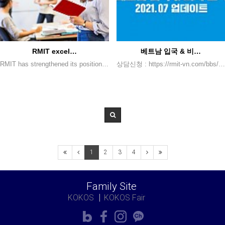
RMIT excel…
베트남 입국 & 비…
RMIT has strengthened its position amongst the top global universities, ranking 74th in the latest QS Graduate Employability Rankings. ▶ 세부 내용 : https://www.rmit.edu.vn/news/all-news/2021/sep/rmit-excels-in-graduate-employability-rankings - 전화 문의 : 02 566 1178 - 상담 신청 : https://rmit-vn.com/bbs/page.php?hid=contact
상담신청 : https://rmit-vn.com/bbs/page.php?hid=contact
1
2
3
4
Family Site
KOKOS
KOKOS Fair