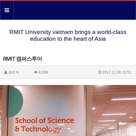
RMIT University vietnam brings a world-class
education to the heart of Asia
RMIT 캠퍼스투어
관리자
8,038
2017.11.30 15:51